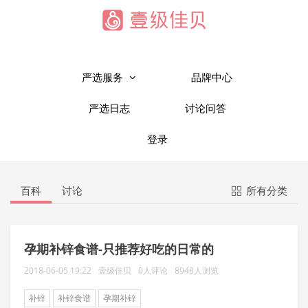
严选服务
品牌中心
严选日志
讨论问答
登录
百科
讨论
所有分类
孕期补锌食谱-只推荐好吃的日常的
2018-06-05 19:22
壹级佳贝
0人评论
8948人浏览
补锌
补锌食谱
孕期补锌