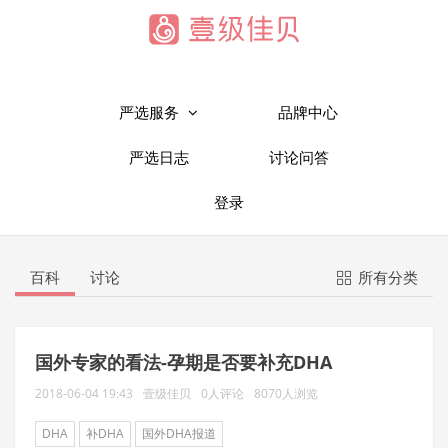
严选服务
品牌中心
严选日志
讨论问答
登录
百科
讨论
所有分类
国外专家的看法-孕期是否要补充DHA
2018-06-04 19:43
壹级佳贝
0人评论
8070人浏览
DHA
补DHA
国外DHA报道